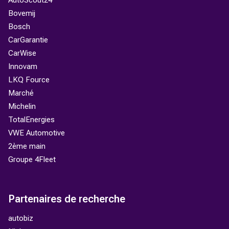
AutoScout24
Bovemij
Bosch
CarGarantie
CarWise
Innovam
LKQ Fource
Marché
Michelin
TotalEnergies
VWE Automotive
2ème main
Groupe 4Fleet
Partenaires de recherche
autobiz