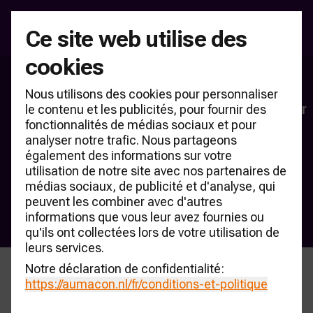
Ce site web utilise des
cookies
Bienvenue à AUMACON
Nous utilisons des cookies pour personnaliser
Le centre de connaissances indépendant pour
le contenu et les publicités, pour fournir des
fonctionnalités de médias sociaux et pour
le secteur de la mobilité
analyser notre trafic. Nous partageons
également des informations sur votre
Base de connaissances CARmonitor
utilisation de notre site avec nos partenaires de
médias sociaux, de publicité et d'analyse, qui
Comptoir de vente RDC
peuvent les combiner avec d'autres
S'abonner à la lettre d'information
informations que vous leur avez fournies ou
qu'ils ont collectées lors de votre utilisation de
leurs services.
Notre déclaration de confidentialité:
Evénements
https://aumacon.nl
/fr/conditions-et-politique