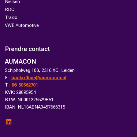
Nielsen
RDC
Traxio
VWE Automotive
Prendre contact
AUMACON
Schipholweg 103, 2316 XC, Leiden
E :
backoffice@aumacon.nl
T :
06-50562701
KVK: 28095954
BTW: NL001325529B51
IBAN: NL18ABNA0457666315