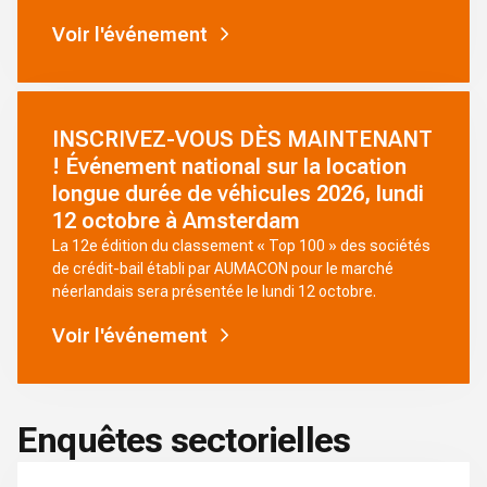
Voir l'événement
INSCRIVEZ-VOUS DÈS MAINTENANT
! Événement national sur la location
longue durée de véhicules 2026, lundi
12 octobre à Amsterdam
La 12e édition du classement « Top 100 » des sociétés
de crédit-bail établi par AUMACON pour le marché
néerlandais sera présentée le lundi 12 octobre.
Voir l'événement
Enquêtes sectorielles