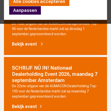
Alle cookies accepteren
SCHRIJF NÚ IN! Nationaal
Aanpassen
Garageformule Event 2026, dinsdag 1
september Amsterdam
De 16de uitgave van de AUMACON Garageformule Top-
40 voor de Nederlandse markt zal op dinsdag 1
september gepresenteerd worden.
Bekijk event
SCHRIJF NÚ IN! Nationaal
Dealerholding Event 2026, maandag 7
september Amsterdam
De 22ste uitgave van de AUMACON Dealerholding Top-
100 voor de Nederlandse markt zal op maandag 7
september gepresenteerd worden.
Bekijk event