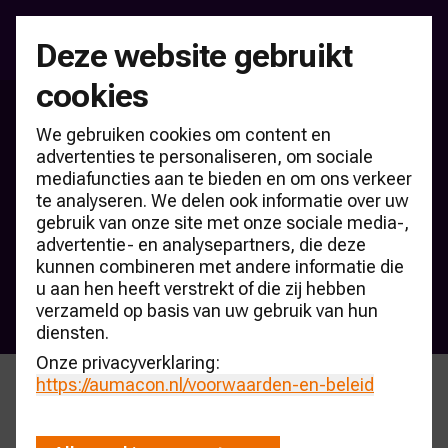
Deze website gebruikt
cookies
Welkom bij AUMACON
We gebruiken cookies om content en
Het onafhankelijk kenniscentrum voor de
advertenties te personaliseren, om sociale
mediafuncties aan te bieden en om ons verkeer
mobiliteitsector
te analyseren. We delen ook informatie over uw
gebruik van onze site met onze sociale media-,
Kennisbank CARmonitor
advertentie- en analysepartners, die deze
kunnen combineren met andere informatie die
RDC verkoopteller
u aan hen heeft verstrekt of die zij hebben
Abonneren Nieuwsbrief
verzameld op basis van uw gebruik van hun
diensten.
Onze privacyverklaring:
https://aumacon.nl
/voorwaarden-en-beleid
Events