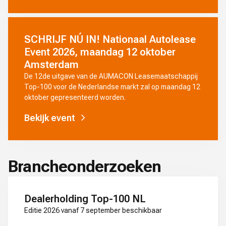
SCHRIJF NÚ IN! Nationaal Autolease
Event 2026, maandag 12 oktober
Amsterdam
De 12de uitgave van de AUMACON Leasemaatschappij
Top-100 voor de Nederlandse markt zal op maandag 12
oktober gepresenteerd worden.
Bekijk event
Brancheonderzoeken
Dealerholding Top-100 NL
Editie 2026 vanaf 7 september beschikbaar