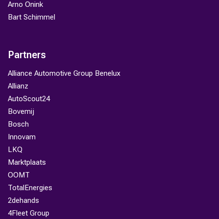
Arno Onink
Bart Schimmel
Partners
Alliance Automotive Group Benelux
Allianz
AutoScout24
Bovemij
Bosch
Innovam
LKQ
Marktplaats
OOMT
TotalEnergies
2dehands
4Fleet Group