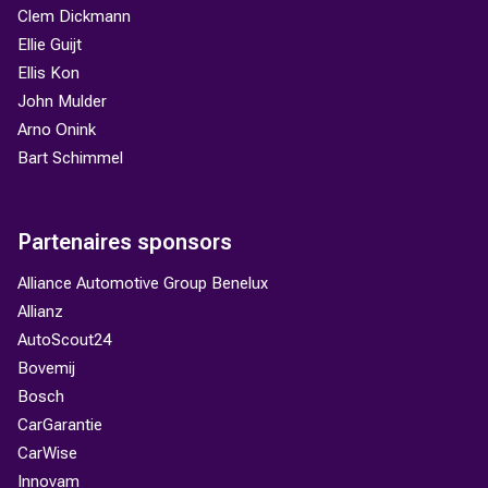
Clem Dickmann
Ellie Guijt
Ellis Kon
John Mulder
Arno Onink
Bart Schimmel
Partenaires sponsors
Alliance Automotive Group Benelux
Allianz
AutoScout24
Bovemij
Bosch
CarGarantie
CarWise
Innovam