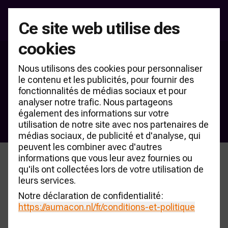
Ce site web utilise des
cookies
Événement national des
Nous utilisons des cookies pour personnaliser
chaînes de garages 2026
le contenu et les publicités, pour fournir des
fonctionnalités de médias sociaux et pour
La 16e édition du classement AUMACON Garageformule 
analyser notre trafic. Nous partageons
Top-40 pour le marché néerlandais sera présentée le mardi 
également des informations sur votre
1er septembre 2026 au Dauphine Amsterdam
utilisation de notre site avec nos partenaires de
médias sociaux, de publicité et d'analyse, qui
peuvent les combiner avec d'autres
informations que vous leur avez fournies ou
qu'ils ont collectées lors de votre utilisation de
Le rendez-vous annuel
leurs services.
Notre déclaration de confidentialité:
incontournable des
https://aumacon.nl
/fr/conditions-et-politique
principales chaînes de