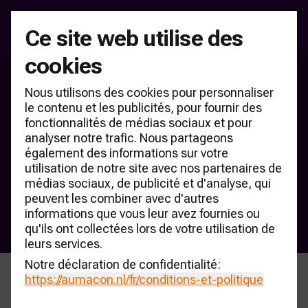
Ce site web utilise des
cookies
Manifestation nationale des
Nous utilisons des cookies pour personnaliser
concessionnaires 2026,
le contenu et les publicités, pour fournir des
fonctionnalités de médias sociaux et pour
lundi 7 septembre à
analyser notre trafic. Nous partageons
Amsterdam
également des informations sur votre
utilisation de notre site avec nos partenaires de
La 22e édition du AUMACON Dealerholding Top-100 pour 
médias sociaux, de publicité et d'analyse, qui
le marché néerlandais sera présentée lors de l'événement 
peuvent les combiner avec d'autres
exclusif National Dealerholding Event au Dauphine 
informations que vous leur avez fournies ou
Amsterdam le lundi 7 septembre 2026.
qu'ils ont collectées lors de votre utilisation de
leurs services.
Notre déclaration de confidentialité:
https://aumacon.nl
/fr/conditions-et-politique
Le rendez-vous annuel