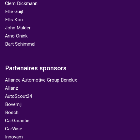
Clem Dickmann
Ellie Guijt
Ellis Kon
John Mulder
Arno Onink
Bart Schimmel
Partenaires sponsors
Alliance Automotive Group Benelux
Allianz
AutoScout24
Bovemij
Bosch
CarGarantie
CarWise
Innovam