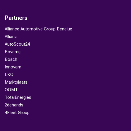
Partners
Alliance Automotive Group Benelux
Allianz
AutoScout24
Bovemij
Bosch
Innovam
LKQ
Marktplaats
OOMT
TotalEnergies
2dehands
4Fleet Group