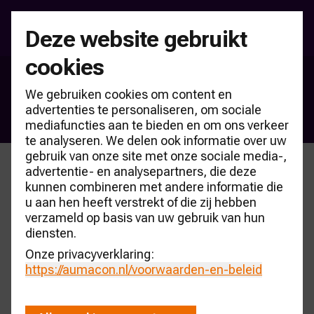
Deze website gebruikt
cookies
Brancheonderzoeken
We gebruiken cookies om content en
Dealerholding Top-100 NL
advertenties te personaliseren, om sociale
mediafuncties aan te bieden en om ons verkeer
te analyseren. We delen ook informatie over uw
gebruik van onze site met onze sociale media-,
advertentie- en analysepartners, die deze
kunnen combineren met andere informatie die
Bestel nu de AUMACON Editie 2026
u aan hen heeft verstrekt of die zij hebben
verzameld op basis van uw gebruik van hun
Bestellen
diensten.
Onze privacyverklaring:
https://aumacon.nl
/voorwaarden-en-beleid
Voorbeeldpagina’s van Editie 2026