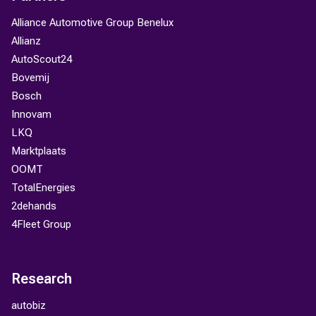
Alliance Automotive Group Benelux
Allianz
AutoScout24
Bovemij
Bosch
Innovam
LKQ
Marktplaats
OOMT
TotalEnergies
2dehands
4Fleet Group
Research
autobiz