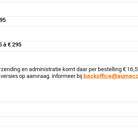
295
 à € 295
erzending en administratie komt daar per bestelling € 16,50
-versies op aanvraag. informeer bij
backoffice@aumaco