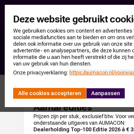
Brancheonderzoek
Deze website gebruikt cook
We gebruiken cookies om content en advertenties 
sociale mediafuncties aan te bieden en om ons ver
Leasemaatschappij Top-100 NL
delen ook informatie over uw gebruik van onze site
Bestelformulier
advertentie- en analysepartners, die deze kunnen
informatie die u aan hen heeft verstrekt of die zij
van uw gebruik van hun diensten.
Onze privacyverklaring:
https://aumacon.nl
/voorwa
Alle cookies accepteren
Aanpassen
Aantal edities
Prijzen zijn per stuk, exclusief btw. Voor v
onderstaande uitgaves van AUMACON:
Dealerholding Top-100 Editie 2026 à € 