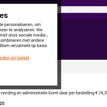
en
Over ons
Producten & partners
Kennisbank CARm
ies
te personaliseren, om
keer te analyseren. We
 met onze sociale media-,
 combineren met andere
 hebben verzameld op basis
arden-en-beleid
erzending en administratie komt daar per bestelling € 16,50 
325