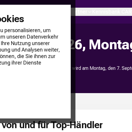
ustrie
Über uns
Produkte & Partner
Kennisbank CAR
ookies
u personalisieren, um
d um unseren Datenverkehr
rtagung 2026, Monta
 Ihre Nutzung unserer
bung und Analysen weiter,
önnen, die Sie ihnen zur
zung ihrer Dienste
 für den niederländischen Markt wird am Montag, den 7. Septe
llt.
t von und für Top-Händler