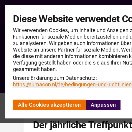
Umfragen in der Ind
Diese Website verwendet C
Wir verwenden Cookies, um Inhalte und Anzeigen z
Funktionen für soziale Medien bereitzustellen un
Nationale Händle
zu analysieren. Wir geben auch Informationen über
Website an unsere Partner für soziale Medien, Wer
Amsterdam
die diese mit anderen Informationen kombinieren k
Verfügung gestellt haben oder die sie aus Ihrer Nut
Die 22. Ausgabe der AUMACON Dealerholding Top-100
gesammelt haben.
Dealerholding Event im Dauphine Amsterdam vorgeste
Unsere Erklärung zum Datenschutz:
https://aumacon.nl
/de/bedingungen-und-richtlinien
Alle Cookies akzeptieren
Anpassen
Der jährliche Treffpunk