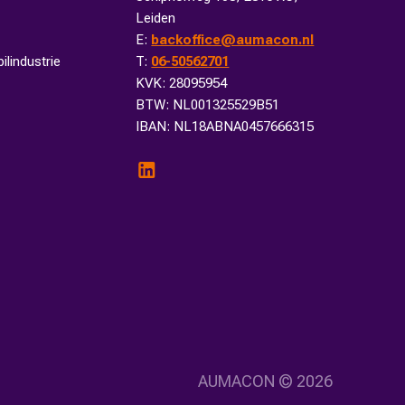
Leiden
E:
backoffice@aumacon.nl
lindustrie
T:
06-50562701
KVK: 28095954
BTW: NL001325529B51
IBAN: NL18ABNA0457666315
AUMACON ©
2026