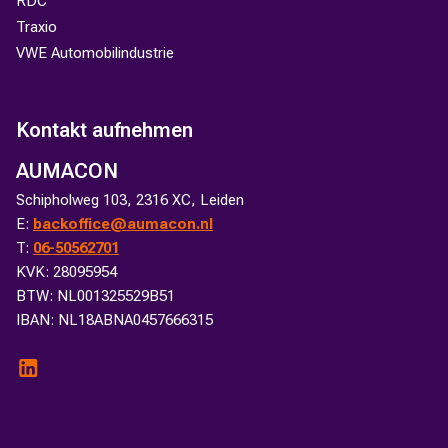
RDC
Traxio
VWE Automobilindustrie
Kontakt aufnehmen
AUMACON
Schipholweg 103, 2316 XC, Leiden
E:
backoffice@aumacon.nl
T:
06-50562701
KVK: 28095954
BTW: NL001325529B51
IBAN: NL18ABNA0457666315