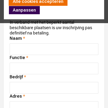
(excl. BTW en incl. een exemplaar van de
Alle cookies accepteren
nieuwe AUMACON Dealerholding Top-100,
Aanpassen
t.w.v. € 325,-).
In verband met het beperkt aantal
beschikbare plaatsen is uw inschrijving pas
definitief na betaling.
Naam
Functie
Bedrijf
Adres