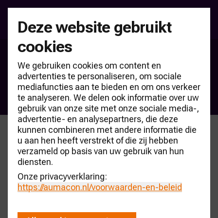
Deze website gebruikt
cookies
Dealerholding Top-100 NL
We gebruiken cookies om content en
Inschrijfformulier Nationaal
advertenties te personaliseren, om sociale
mediafuncties aan te bieden en om ons verkeer
Dealerholding Event 2026
te analyseren. We delen ook informatie over uw
gebruik van onze site met onze sociale media-,
advertentie- en analysepartners, die deze
kunnen combineren met andere informatie die
u aan hen heeft verstrekt of die zij hebben
verzameld op basis van uw gebruik van hun
Inschrijfformulier
diensten.
Nationaal Dealerholding
Onze privacyverklaring:
https://aumacon.nl
/voorwaarden-en-beleid
Event 2026
De kosten voor deelname bedragen € 395,-