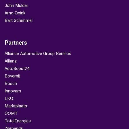
John Mulder
Arno Onink
Bart Schimmel
Partners
Alliance Automotive Group Benelux
Allianz
AutoScout24
Bovemij
Bosch
Innovam
LKQ
Marktplaats
OOMT
TotalEnergies
2dehands