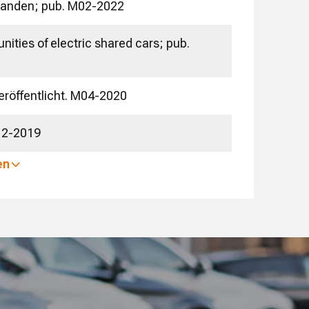
erlanden; pub. M02-2022
ties of electric shared cars; pub.
röffentlicht. M04-2020
12-2019
en