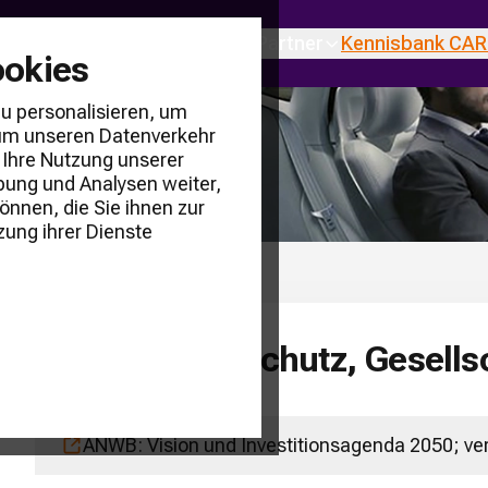
ustrie
Über uns
Produkte & Partner
Kennisbank CAR
ookies
u personalisieren, um
d um unseren Datenverkehr
 Ihre Nutzung unserer
bung und Analysen weiter,
önnen, die Sie ihnen zur
zung ihrer Dienste
Politik, Datenschutz, Gesell
ANWB: Vision und Investitionsagenda 2050; ve