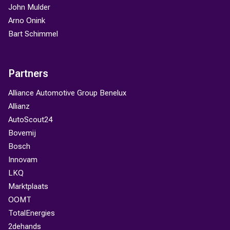
John Mulder
Arno Onink
Bart Schimmel
Partners
Alliance Automotive Group Benelux
Allianz
AutoScout24
Bovemij
Bosch
Innovam
LKQ
Marktplaats
OOMT
TotalEnergies
2dehands