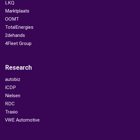
LKQ
Marktplaats
OOMT
TotalEnergies
2dehands
4Fleet Group
Research
autobiz
ICDP
Nielsen
RDC
Traxio
VWE Automotive