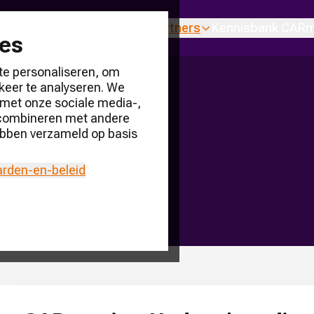
en
Over ons
Producten & partners
Kennisbank CARm
ies
te personaliseren, om
keer te analyseren. We
 met onze sociale media-,
ate
 combineren met andere
 hebben verzameld op basis
arden-en-beleid
pdate