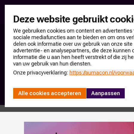
Brancheonderzoek
Deze website gebruikt cook
We gebruiken cookies om content en advertenties 
sociale mediafuncties aan te bieden en om ons ver
Producten & partners
delen ook informatie over uw gebruik van onze site
CARmonitor Upd
advertentie- en analysepartners, die deze kunnen
informatie die u aan hen heeft verstrekt of die zij
van uw gebruik van hun diensten.
Media van AUMACON
Onze privacyverklaring:
https://aumacon.nl
/voorwa
Kosteloos abonnement op CARmonitor U
Alle cookies accepteren
Aanpassen