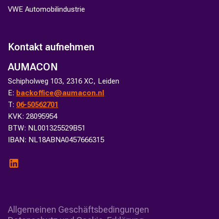
VWE Automobilindustrie
Kontakt aufnehmen
AUMACON
Schipholweg 103, 2316 XC, Leiden
E:
backoffice@aumacon.nl
T:
06-50562701
KVK: 28095954
BTW: NL001325529B51
IBAN: NL18ABNA0457666315
Allgemeinen Geschäftsbedingungen