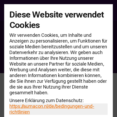
Diese Website verwendet
Cookies
Nationales Garagenkonzept-
Wir verwenden Cookies, um Inhalte und
Event 2026
Anzeigen zu personalisieren, um Funktionen für
soziale Medien bereitzustellen und um unseren
Die 16. Ausgabe der AUMACON Garageformule Top-40 für 
Datenverkehr zu analysieren. Wir geben auch
den niederländischen Markt wird am Dienstag, dem 1. 
Informationen über Ihre Nutzung unserer
September 2026, im Dauphine Amsterdam vorgestellt.
Website an unsere Partner für soziale Medien,
Werbung und Analysen weiter, die diese mit
anderen Informationen kombinieren können,
die Sie ihnen zur Verfügung gestellt haben oder
die sie aus Ihrer Nutzung ihrer Dienste
Der jährliche Treffpunkt
gesammelt haben.
Unsere Erklärung zum Datenschutz:
der wichtigsten
https://aumacon.nl
/de/bedingungen-und-
Autohausketten
richtlinien