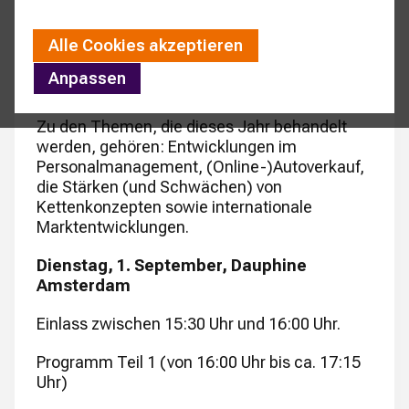
Alle Cookies akzeptieren
Möchten Sie dabei sein?
Melden Sie sich hier
Anpassen
an!
Zu den Themen, die dieses Jahr behandelt
werden, gehören: Entwicklungen im
Personalmanagement, (Online-)Autoverkauf,
die Stärken (und Schwächen) von
Kettenkonzepten sowie internationale
Marktentwicklungen.
Dienstag, 1. September, Dauphine
Amsterdam
Einlass zwischen 15:30 Uhr und 16:00 Uhr.
Programm Teil 1 (von 16:00 Uhr bis ca. 17:15
Uhr)