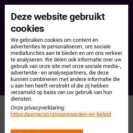
Deze website gebruikt
cookies
Inschrijfformulier Nationaal Dealerholding
We gebruiken cookies om content en
Event genodigden
advertenties te personaliseren, om sociale
Inschrijfformulier Nationaal
mediafuncties aan te bieden en om ons verkeer
te analyseren. We delen ook informatie over uw
Dealerholding Event
gebruik van onze site met onze sociale media-,
genodigden
advertentie- en analysepartners, die deze
kunnen combineren met andere informatie die
Ik kom samen met een introducee (collega)
u aan hen heeft verstrekt of die zij hebben
verzameld op basis van uw gebruik van hun
diensten.
Onze privacyverklaring:
https://aumacon.nl
/voorwaarden-en-beleid
Inschrijfformulier
Nationaal Dealerholding