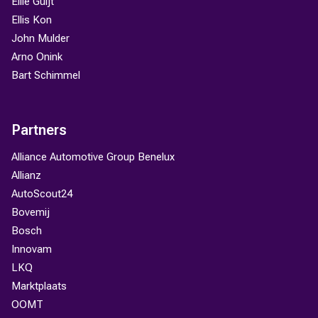
Ellie Guijt
Ellis Kon
John Mulder
Arno Onink
Bart Schimmel
Partners
Alliance Automotive Group Benelux
Allianz
AutoScout24
Bovemij
Bosch
Innovam
LKQ
Marktplaats
OOMT